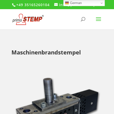
German
+49 35165260104
info@primo-stemp.de
Maschinenbrandstempel