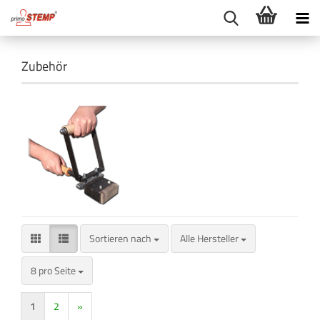
Zubehör
Sortieren nach
Sortieren nach
Alle Hersteller
pro Seite
8 pro Seite
1
2
»