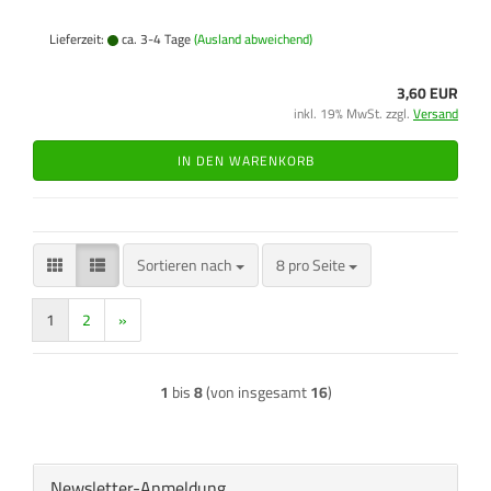
Lieferzeit:
ca. 3-4 Tage
(Ausland abweichend)
3,60 EUR
inkl. 19% MwSt. zzgl.
Versand
IN DEN WARENKORB
Sortieren nach
pro Seite
Sortieren nach
8 pro Seite
1
2
»
1
bis
8
(von insgesamt
16
)
Newsletter-Anmeldung