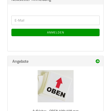
WEITER
E-
ZUR
Mail
NEWSLETTER-
ANMELDUNG
ANMELDEN
Angebote