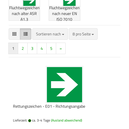
Fluchtwegzeichen
Fluchtwegzeichen
nach alter ASR
nach neuer EN
A1.3
ISO 7010
Sortieren nach
pro Seite
Sortieren nach
8 pro Seite
1
2
3
4
5
»
Rettungszeichen - E01 - Richtungsangabe
Lieferzeit:
ca. 3-4 Tage
(Ausland abweichend)