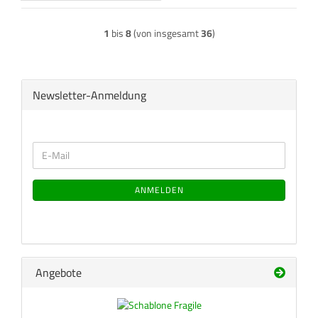
1
bis
8
(von insgesamt
36
)
Newsletter-Anmeldung
WEITER
E-
ZUR
Mail
NEWSLETTER-
ANMELDUNG
ANMELDEN
Angebote