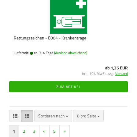
Rettungszeichen - E004 - Krankentrage
Lieferzeit:
ca. 3-4 Tage
(Ausland abweichend)
ab 1,35 EUR
inkl. 19% MwSt. zzgl.
Versand
ZUM ARTIKEL
Sortieren nach
pro Seite
Sortieren nach
8 pro Seite
1
2
3
4
5
»