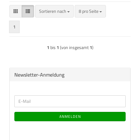
Sortieren nach
pro Seite
Sortieren nach
8 pro Seite
1
1
bis
1
(von insgesamt
1
)
Newsletter-Anmeldung
WEITER
E-
ZUR
Mail
NEWSLETTER-
ANMELDUNG
ANMELDEN