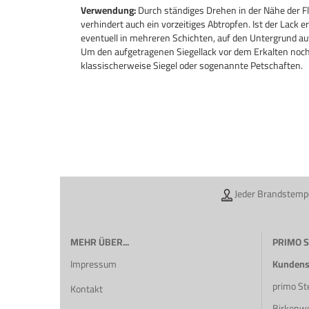
Verwendung:
Durch ständiges Drehen in der Nähe der 
verhindert auch ein vorzeitiges Abtropfen. Ist der Lack 
eventuell in mehreren Schichten, auf den Untergrund au
Um den aufgetragenen Siegellack vor dem Erkalten noch
klassischerweise Siegel oder sogenannte Petschaften.
Jeder Brandstempe
MEHR ÜBER...
PRIMO 
Impressum
Kundense
primo S
Kontakt
Birkenw