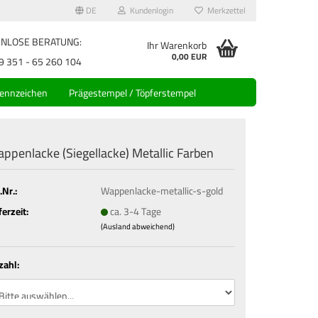
DE
Kundenlogin
Merkzettel
NLOSE BERATUNG:
Ihr Warenkorb
0,00 EUR
351 - 65 260 104
kennzeichen
Prägestempel / Töpferstempel
ppenlacke (Siegellacke) Metallic Farben
.Nr.:
Wappenlacke-metallic-s-gold
ferzeit:
ca. 3-4 Tage
(Ausland abweichend)
zahl: