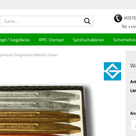
KOSTE
Suche...
Tel: ++49 
egel / Siegellacke
IPPC-Stempel
Sprühschablonen
Sicherheits
enlacke (Siegellacke) Metallic Farben
Wa
Art
Lie
An