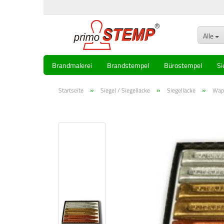
Alle
Brandmalerei
Brandstempel
Bürostempel
Si
»
»
»
Startseite
Siegel / Siegellacke
Siegellacke
Wapp